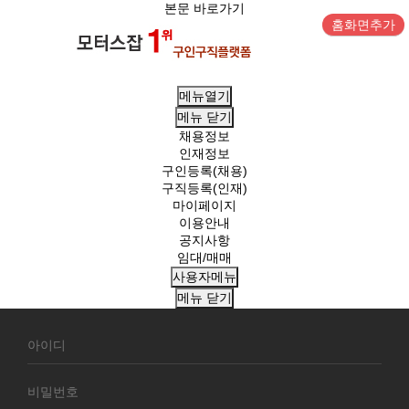
본문 바로가기
홈화면추가
메뉴열기
메뉴
닫기
채용정보
인재정보
구인등록(채용)
구직등록(인재)
마이페이지
이용안내
공지사항
임대/매매
사용자메뉴
메뉴
닫기
회
원
로
그
인