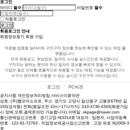
로그인
아이디
필수
비밀번호
필수
자동로그인
회원로그인 안내
회원정보찾기
회원 가입
직종별·업종별 일자리와 구인구직 정보를 한눈에 확인할 수 있는 취업 플
랫폼입니다.
전국 채용공고, 취업정보, 일자리 소식을 실시간으로 제공합니다.
구직자는 원하는 분야의 최신 일자리 정보를 빠르게 찾을 수 있으며,
기업은 필요 인재를 효율적으로 채용할 수 있는 매칭 기능을 제공합니다.
누구나 편리하게 이용할 수 있는 실시간 구인구직 서비스입니다.
로그인
PC버전
공지사항
개인정보처리방침
서비스이용약관
상호: (주)웹모아소프트, 주소: 경기도 고양시 일산동구 고봉로678번 길
155(성석동) 전화(평일오전 10시~17시까지): 010-4730-4343(회원가입
시 장애,오류,결제문의만 가능합니다) 이메일: okpage@naver.com
통신판매업신고번호 : 경기고양-제3314호 대표자 : 임현자, 사업자등록
번호 : 122-81-72763 , 직업정보제공사업신고번호 : 고양 유료 제2009-3
호