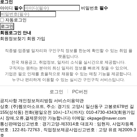
로그인
아이디
필수
비밀번호
필수
자동로그인
회원로그인 안내
회원정보찾기
회원 가입
직종별·업종별 일자리와 구인구직 정보를 한눈에 확인할 수 있는 취업 플
랫폼입니다.
전국 채용공고, 취업정보, 일자리 소식을 실시간으로 제공합니다.
구직자는 원하는 분야의 최신 일자리 정보를 빠르게 찾을 수 있으며,
기업은 필요 인재를 효율적으로 채용할 수 있는 매칭 기능을 제공합니다.
누구나 편리하게 이용할 수 있는 실시간 구인구직 서비스입니다.
로그인
PC버전
공지사항
개인정보처리방침
서비스이용약관
상호: (주)웹모아소프트, 주소: 경기도 고양시 일산동구 고봉로678번 길
155(성석동) 전화(평일오전 10시~17시까지): 010-4730-4343(회원가입
시 장애,오류,결제문의만 가능합니다) 이메일: okpage@naver.com
통신판매업신고번호 : 경기고양-제3314호 대표자 : 임현자, 사업자등록
번호 : 122-81-72763 , 직업정보제공사업신고번호 : 고양 유료 제2009-3
호