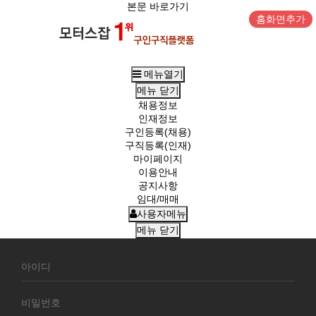
본문 바로가기
홈화면추가
메뉴열기
메뉴
닫기
채용정보
인재정보
구인등록(채용)
구직등록(인재)
마이페이지
이용안내
공지사항
임대/매매
사용자메뉴
메뉴
닫기
회
원
로
그
인