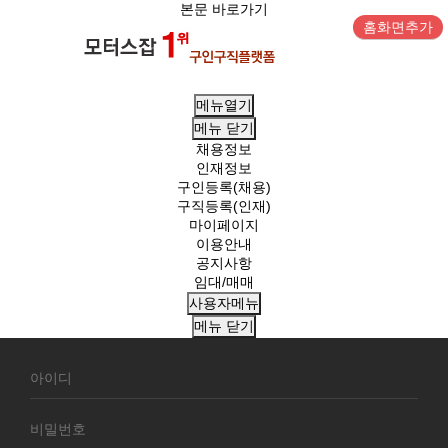
본문 바로가기
홈화면추가
메뉴열기
메뉴
닫기
채용정보
인재정보
구인등록(채용)
구직등록(인재)
마이페이지
이용안내
공지사항
임대/매매
사용자메뉴
메뉴
닫기
회
원
로
그
인