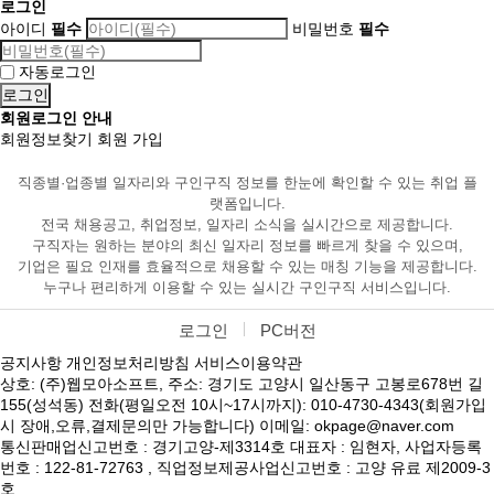
로그인
아이디
필수
비밀번호
필수
자동로그인
회원로그인 안내
회원정보찾기
회원 가입
직종별·업종별 일자리와 구인구직 정보를 한눈에 확인할 수 있는 취업 플
랫폼입니다.
전국 채용공고, 취업정보, 일자리 소식을 실시간으로 제공합니다.
구직자는 원하는 분야의 최신 일자리 정보를 빠르게 찾을 수 있으며,
기업은 필요 인재를 효율적으로 채용할 수 있는 매칭 기능을 제공합니다.
누구나 편리하게 이용할 수 있는 실시간 구인구직 서비스입니다.
로그인
PC버전
공지사항
개인정보처리방침
서비스이용약관
상호: (주)웹모아소프트, 주소: 경기도 고양시 일산동구 고봉로678번 길
155(성석동) 전화(평일오전 10시~17시까지): 010-4730-4343(회원가입
시 장애,오류,결제문의만 가능합니다) 이메일: okpage@naver.com
통신판매업신고번호 : 경기고양-제3314호 대표자 : 임현자, 사업자등록
번호 : 122-81-72763 , 직업정보제공사업신고번호 : 고양 유료 제2009-3
호