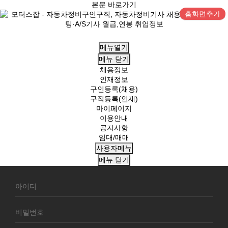
본문 바로가기
홈화면추가
메뉴열기
메뉴
닫기
채용정보
인재정보
구인등록(채용)
구직등록(인재)
마이페이지
이용안내
공지사항
임대/매매
사용자메뉴
메뉴
닫기
회
원
로
그
인