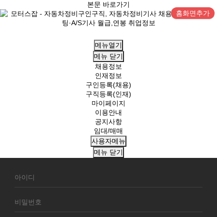
본문 바로가기
홈화면추가
메뉴열기
메뉴
닫기
채용정보
인재정보
구인등록(채용)
구직등록(인재)
마이페이지
이용안내
공지사항
임대/매매
사용자메뉴
메뉴
닫기
회
원
로
그
인