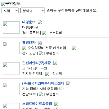
구인정보
원하는 구직분야를 선택해보세요.
대양운수
대형정비원
경기 동두천
부분정비
휴먼앤카
수입차정비 전문 카센터입니다~
경기 고양
부분정비
인선이엔티(주)세종
크라샤 정비 구인
전지역 전지역
정비직
(주)한국지엠여수서비스센터
기능 정비기사님 모집합니다
전남 여수
부분정비
스피드메이트화곡점