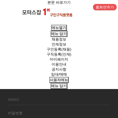
본문 바로가기
홈화면추가
메뉴열기
메뉴
닫기
채용정보
인재정보
구인등록(채용)
구직등록(인재)
마이페이지
이용안내
공지사항
임대/매매
사용자메뉴
메뉴
닫기
회
원
로
그
인