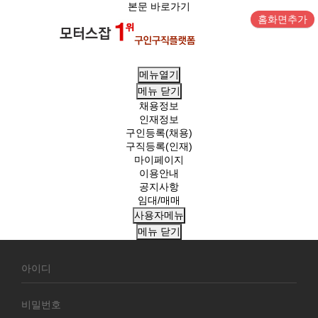
본문 바로가기
홈화면추가
메뉴열기
메뉴
닫기
채용정보
인재정보
구인등록(채용)
구직등록(인재)
마이페이지
이용안내
공지사항
임대/매매
사용자메뉴
메뉴
닫기
회
원
로
그
인