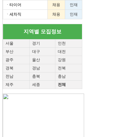
ㆍ
타이어
채용
인재
ㆍ
세차직
채용
인재
지역별 모집정보
서울
경기
인천
부산
대구
대전
광주
울산
강원
경북
경남
전북
전남
충북
충남
제주
세종
전체