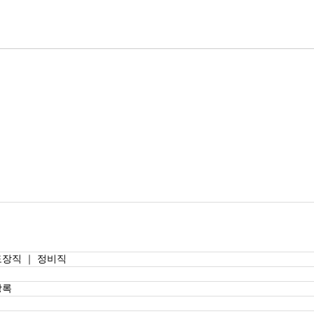
도장직 ｜ 정비직
상록