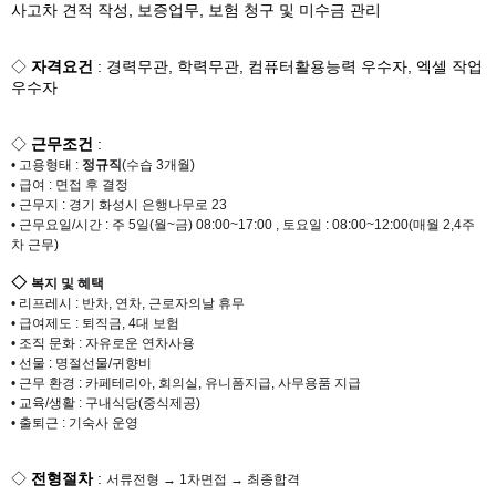
사고차 견적 작성, 보증업무, 보험 청구 및 미수금 관리
◇
자격요건
: 경력무관, 학력무관, 컴퓨터활용능력 우수자, 엑셀 작업
우수자
◇
근무조건
:
• 고용형태 :
정규직
(수습 3개월)
• 급여 :
면접 후 결정
• 근무지 :
경기 화성시 은행나무로 23
• 근무요일/시간 :
주 5일(월~금) 08:00~17:00
, 토요일 : 08:00~12:00(매월 2,4주
차 근무)
◇
복지 및 혜택
• 리프레시 : 반차, 연차, 근로자의날 휴무
• 급여제도 : 퇴직금, 4대 보험
• 조직 문화 : 자유로운 연차사용
• 선물 : 명절선물/귀향비
• 근무 환경 : 카페테리아, 회의실, 유니폼지급, 사무용품 지급
• 교육/생활 : 구내식당(중식제공)
• 출퇴근 : 기숙사 운영
◇
전형절차
:
서류전형 → 1차면접 → 최종합격