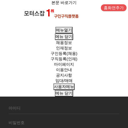
본문 바로가기
홈화면추가
메뉴열기
메뉴
닫기
채용정보
인재정보
구인등록(채용)
구직등록(인재)
마이페이지
이용안내
공지사항
임대/매매
사용자메뉴
메뉴
닫기
회
원
로
그
인