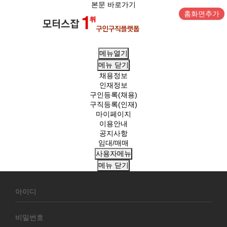
본문 바로가기
홈화면추가
메뉴열기
메뉴
닫기
채용정보
인재정보
구인등록(채용)
구직등록(인재)
마이페이지
이용안내
공지사항
임대/매매
사용자메뉴
메뉴
닫기
회
원
로
그
인